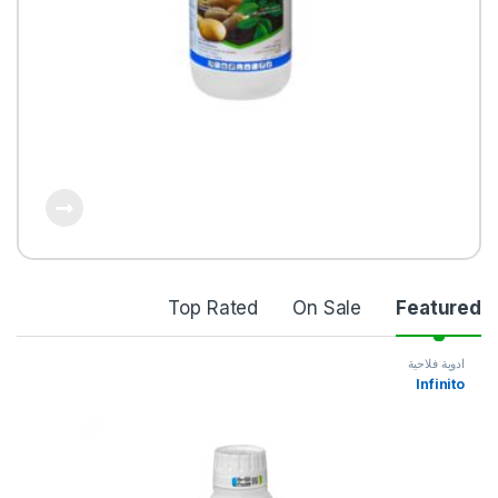
P
Top Rated
On Sale
Featured
r
ادوية فلاحية
Infinito
o
d
u