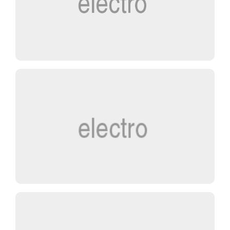
a
b
s