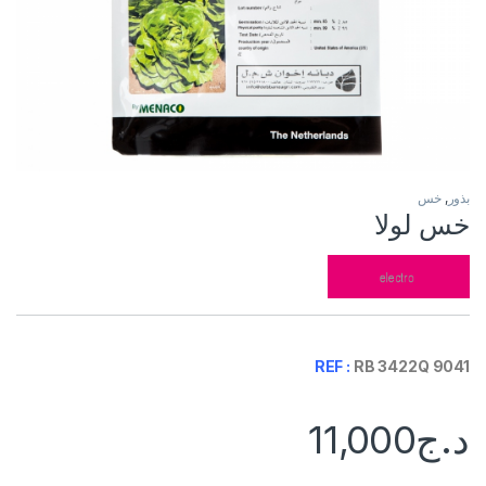
بذور
,
خس
خس لولا
REF :
RB 3422Q 9041
د.ج
11,000