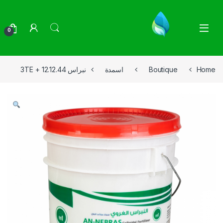
Skip to navigatio
Skip to conten
0
Home
Boutique
اسمدة
نبراس 12.12.44 + 3TE