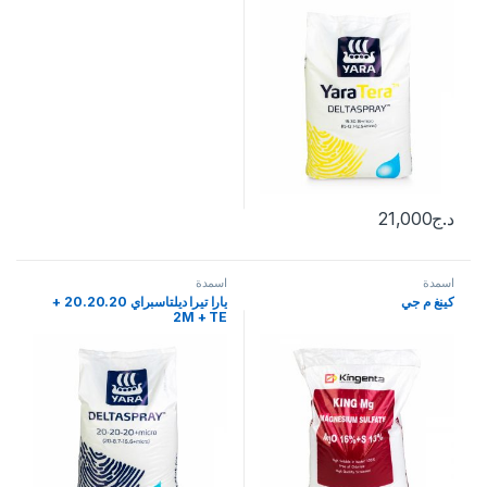
د.ج
21,000
اسمدة
اسمدة
كينغ م جي
يارا تيرا ديلتاسبراي 20.20.20 +
2M + TE